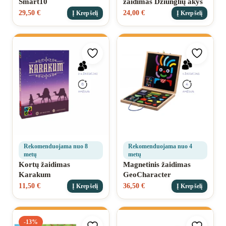
Smart10
žaidimas Džiunglių akys
29,50
€
24,00
€
Į Krepšelį
Į Krepšelį
Pridėti prie mėgstamiausių
Pridėti 
Rekomenduojama nuo 8
Rekomenduojama nuo 4
metų
metų
Kortų žaidimas
Magnetinis žaidimas
Karakum
GeoCharacter
11,50
€
36,50
€
Į Krepšelį
Į Krepšelį
-13%