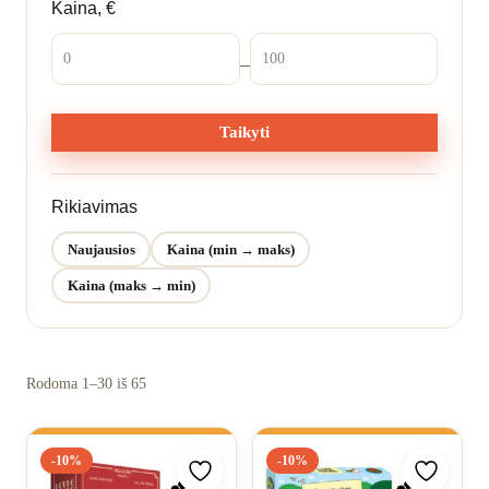
Kaina, €
Norų sąrašas
–
Taikyti
Rikiavimas
Naujausios
Kaina (min → maks)
Kaina (maks → min)
Rodoma 1–30 iš 65
-10%
-10%
Pridėti prie mėgstamiausių
Pridėti 