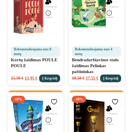
Rekomenduojama nuo 8
Rekomenduojama nuo 4
metų
metų
Kortų žaidimas POULE
Bendradarbiavimo stalo
POULE
žaidimas Peliukas
paštininkas
15,50
€
13,95
€
19,50
€
17,55
€
Į Krepšelį
Į Krepšelį
-10%
-10%
Pridėti prie mėgstamiausių
Pridėti 