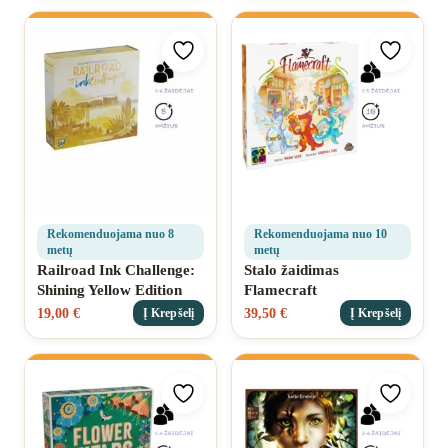
Pridėti prie mėgstamiausių
Pridėti 
Rekomenduojama nuo 8
Rekomenduojama nuo 10
metų
metų
Railroad Ink Challenge:
Stalo žaidimas
Shining Yellow Edition
Flamecraft
19,00
€
39,50
€
Į Krepšelį
Į Krepšelį
Pridėti prie mėgstamiausių
Pridėti 