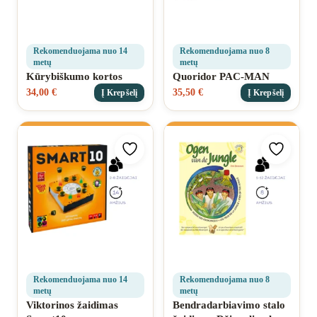
Rekomenduojama nuo 14
Rekomenduojama nuo 8
metų
metų
Kūrybiškumo kortos
Quoridor PAC-MAN
34,00
€
35,50
€
Į Krepšelį
Į Krepšelį
Pridėti prie mėgstamiausių
Pridėti 
Rekomenduojama nuo 14
Rekomenduojama nuo 8
metų
metų
Viktorinos žaidimas
Bendradarbiavimo stalo