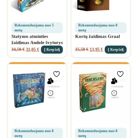
Rekomenduojama nuo 5
Rekomenduojama nuo 8
metų
metų
Statymo atminties
Kortų žaidimas Graal
žaidimas Andole švyturys
34,50
€
31,05
€
15,50
€
13,95
€
Į Krepšelį
Į Krepšelį
Pridėti prie mėgstamiausių
Pridėti 
Rekomenduojama nuo 8
Rekomenduojama nuo 8
metų
metų