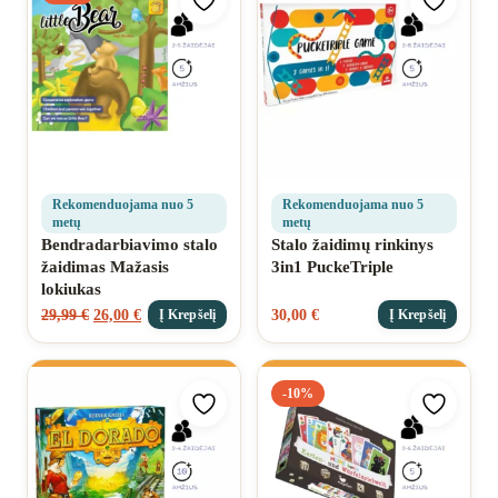
Pridėti prie mėgstamiausių
Pridėti 
Rekomenduojama nuo 5
Rekomenduojama nuo 5
metų
metų
Bendradarbiavimo stalo
Stalo žaidimų rinkinys
žaidimas Mažasis
3in1 PuckeTriple
lokiukas
29,99
€
26,00
€
30,00
€
Į Krepšelį
Į Krepšelį
-10%
Pridėti prie mėgstamiausių
Pridėti 