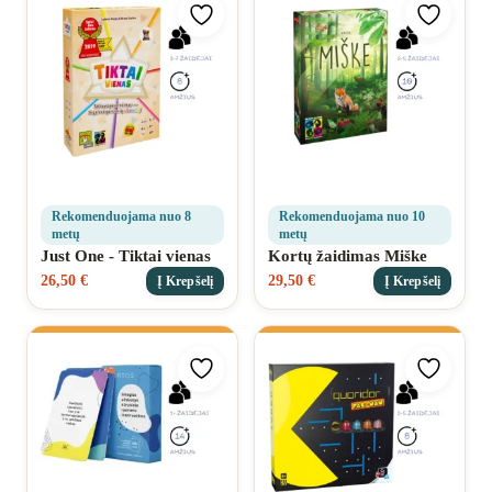
Pridėti prie mėgstamiausių
Pridėti 
Rekomenduojama nuo 8
Rekomenduojama nuo 10
metų
metų
Just One - Tiktai vienas
Kortų žaidimas Miške
26,50
€
29,50
€
Į Krepšelį
Į Krepšelį
Pridėti prie mėgstamiausių
Pridėti 