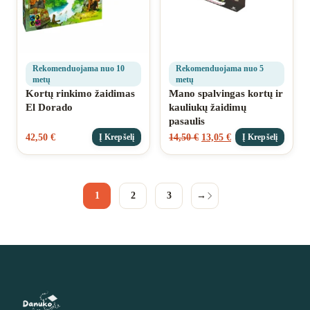
Rekomenduojama nuo 10
Rekomenduojama nuo 5
metų
metų
Kortų rinkimo žaidimas
Mano spalvingas kortų ir
El Dorado
kauliukų žaidimų
pasaulis
42,50
€
14,50
€
13,05
€
Į Krepšelį
Į Krepšelį
1
2
3
→