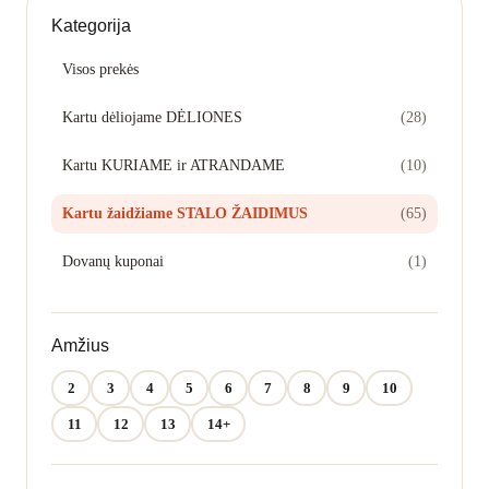
Kategorija
Bendradarbiavimo žaidimai
Visos prekės
KATEGORIJOS
Kartu dėliojame DĖLIONES
(28)
Stalo žaidimai
Kartu KURIAME ir ATRANDAME
(10)
Dėlionės
Kartu žaidžiame STALO ŽAIDIMUS
(65)
Kūrybos rinkiniai
Dovanų kuponai
(1)
Parduotuvė
Amžius
Tinklaraštis
2
3
4
5
6
7
8
9
10
11
12
13
14+
Parsisiųskite