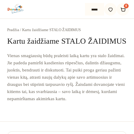
0
Pradžia
/
Kartu žaidžiame STALO ŽAIDIMUS
Kartu žaidžiame STALO ŽAIDIMUS
Pradžia
Vienas smagiausių būdų praleisti laiką kartu yra stalo žaidimai.
Jie padeda pamiršti kasdienius rūpesčius, dalintis džiaugsmu,
Apie mus
juoktis, bendrauti ir diskutuoti. Tai puiki proga geriau pažinti
vienas kitą, atrasti naujų dalykų apie savo artimuosius ir
Išsirinkti
draugus bei stiprinti tarpusavio ryšį. Žaisdami dovanojate vieni
kitiems tai, kas svarbiausia – savo laiką ir dėmesį, kurdami
PADĖSIME IŠSIRINKTI
nepamirštamas akimirkas kartu.
Dovanos vaikams
Žaidimai visai šeimai