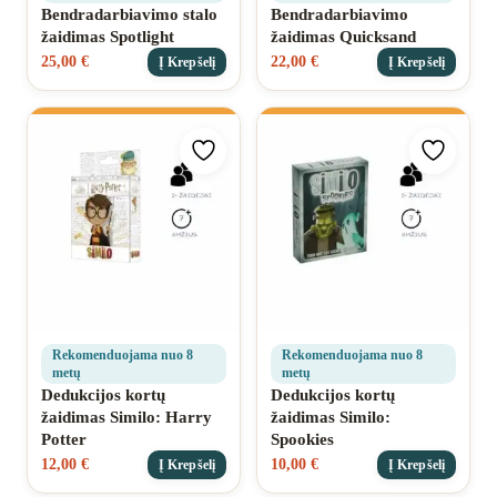
Bendradarbiavimo stalo
Bendradarbiavimo
žaidimas Spotlight
žaidimas Quicksand
25,00
€
22,00
€
Į Krepšelį
Į Krepšelį
Pridėti prie mėgstamiausių
Pridėti 
Rekomenduojama nuo 8
Rekomenduojama nuo 8
metų
metų
Dedukcijos kortų
Dedukcijos kortų
žaidimas Similo: Harry
žaidimas Similo:
Potter
Spookies
12,00
€
10,00
€
Į Krepšelį
Į Krepšelį