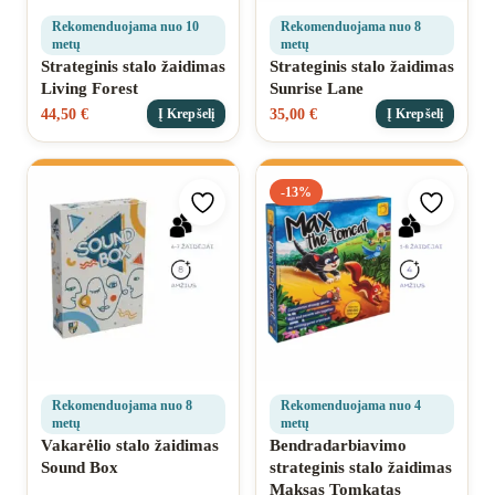
Rekomenduojama nuo 10
Rekomenduojama nuo 8
metų
metų
Strateginis stalo žaidimas
Strateginis stalo žaidimas
Living Forest
Sunrise Lane
44,50
€
35,00
€
Į Krepšelį
Į Krepšelį
-13%
Pridėti prie mėgstamiausių
Pridėti 
Rekomenduojama nuo 8
Rekomenduojama nuo 4
metų
metų
Vakarėlio stalo žaidimas
Bendradarbiavimo
Sound Box
strateginis stalo žaidimas
Maksas Tomkatas