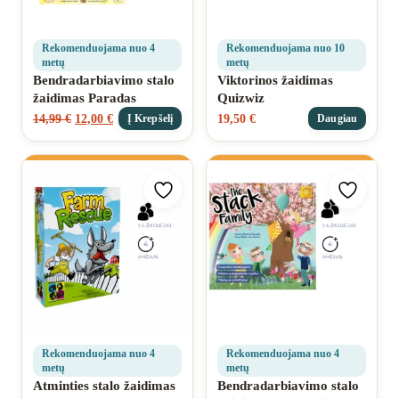
Rekomenduojama nuo 4
Rekomenduojama nuo 10
metų
metų
Bendradarbiavimo stalo
Viktorinos žaidimas
žaidimas Paradas
Quizwiz
14,99
€
12,00
€
19,50
€
Į Krepšelį
Daugiau
Pridėti prie mėgstamiausių
Pridėti 
Rekomenduojama nuo 4
Rekomenduojama nuo 4
metų
metų
Atminties stalo žaidimas
Bendradarbiavimo stalo