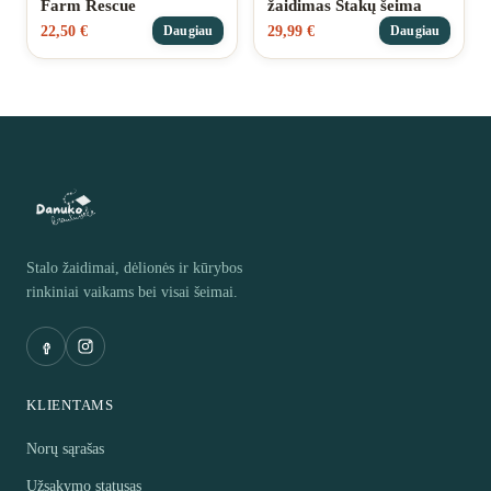
Farm Rescue
žaidimas Stakų šeima
22,50
€
29,99
€
Daugiau
Daugiau
Stalo žaidimai, dėlionės ir kūrybos
rinkiniai vaikams bei visai šeimai.
KLIENTAMS
Norų sąrašas
Užsakymo statusas