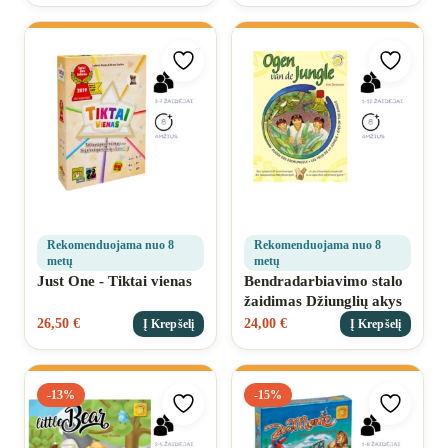
Pridėti prie mėgstamiausių
Pridėti 
Rekomenduojama nuo 8
Rekomenduojama nuo 8
metų
metų
Just One - Tiktai vienas
Bendradarbiavimo stalo
žaidimas Džiunglių akys
26,50
€
24,00
€
Į Krepšelį
Į Krepšelį
-13%
-15%
Pridėti prie mėgstamiausių
Pridėti 