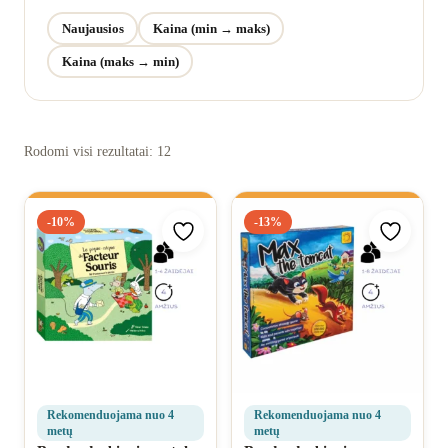
Norų sąrašas
Naujausios
Kaina (min → maks)
Kaina (maks → min)
Rodomi visi rezultatai: 12
-10%
-13%
Pridėti prie mėgstamiausių
Pridėti 
Rekomenduojama nuo 4
Rekomenduojama nuo 4
metų
metų