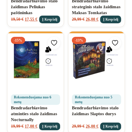
Bendradarbiavimo stalo
Bendradarbiavimo
žaidimas Peliukas
strateginis stalo žaidimas
paštininkas
Maksas Tomkatas
19,50
€
17,55
€
29,99
€
26,00
€
Į Krepšelį
Į Krepšelį
-15%
-13%
Pridėti prie mėgstamiausių
Pridėti 
Rekomenduojama nuo 6
Rekomenduojama nuo 5
metų
metų
Bendradarbiavimo
Bendradarbiavimo stalo
atminties stalo žaidimas
žaidimas Slaptos durys
Nocturnally
19,99
€
17,00
€
29,99
€
26,00
€
Į Krepšelį
Į Krepšelį