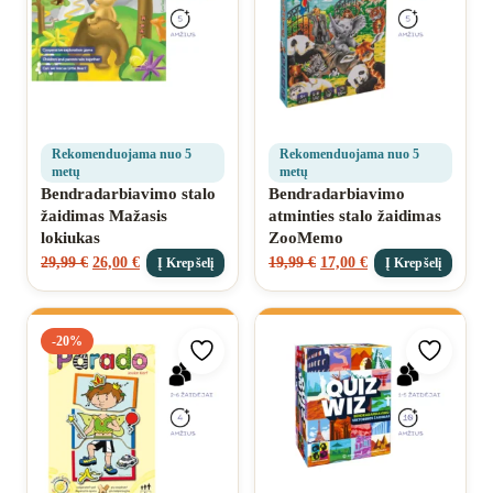
Rekomenduojama nuo 5
Rekomenduojama nuo 5
metų
metų
Bendradarbiavimo stalo
Bendradarbiavimo
žaidimas Mažasis
atminties stalo žaidimas
lokiukas
ZooMemo
29,99
€
26,00
€
19,99
€
17,00
€
Į Krepšelį
Į Krepšelį
-20%
Pridėti prie mėgstamiausių
Pridėti 