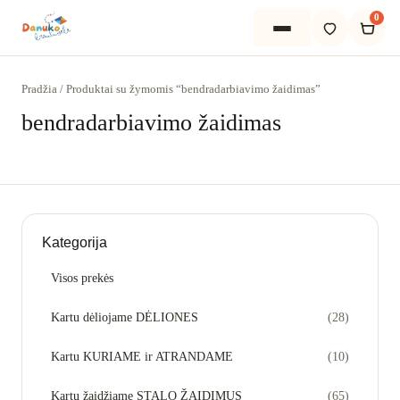
0
Pradžia
/
Produktai su žymomis “bendradarbiavimo žaidimas”
bendradarbiavimo žaidimas
Pradžia
Apie mus
Kategorija
Išsirinkti
Visos prekės
PADĖSIME IŠSIRINKTI
Kartu dėliojame DĖLIONES
(28)
Dovanos vaikams
Kartu KURIAME ir ATRANDAME
(10)
Žaidimai visai šeimai
Kartu žaidžiame STALO ŽAIDIMUS
(65)