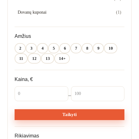
Bendradarbiavimo žaidimai
Dovanų kuponai
(1)
KATEGORIJOS
Amžius
Stalo žaidimai
2
3
4
5
6
7
8
9
10
Dėlionės
11
12
13
14+
Kūrybos rinkiniai
Kaina, €
Parduotuvė
–
Tinklaraštis
Taikyti
Parsisiųskite
Rikiavimas