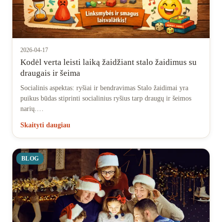
Bendradarbiavimo žaidimai
KATEGORIJOS
2026-04-17
Kodėl verta leisti laiką žaidžiant stalo žaidimus su
Stalo žaidimai
draugais ir šeima
Socialinis aspektas: ryšiai ir bendravimas Stalo žaidimai yra
Dėlionės
puikus būdas stiprinti socialinius ryšius tarp draugų ir šeimos
narių.…
Kūrybos rinkiniai
Skaityti daugiau
Parduotuvė
BLOG
Tinklaraštis
Parsisiųskite