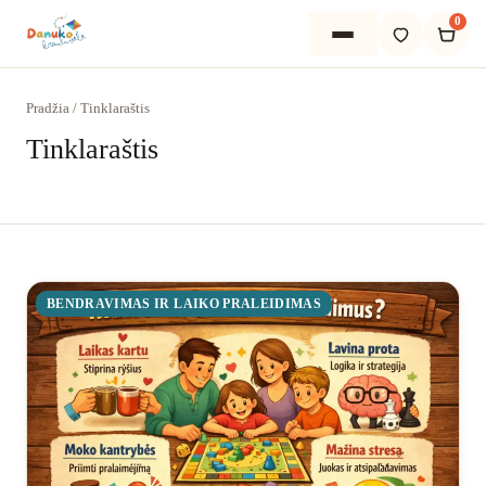
0
Pradžia
/
Tinklaraštis
Tinklaraštis
Pradžia
Apie mus
Išsirinkti
BENDRAVIMAS IR LAIKO PRALEIDIMAS
PADĖSIME IŠSIRINKTI
Dovanos vaikams
Žaidimai visai šeimai