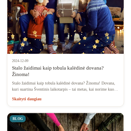
Norų sąrašas
2024-12-09
Stalo žaidimai kaip tobula kalėdinė dovana?
Žinoma!
Stalo žaidimai kaip tobula kalėdinė dovana? Žinoma! Dovana,
kuri suartina Šventinis laikotarpis – tai metas, kai norime kuo…
Skaityti daugiau
BLOG