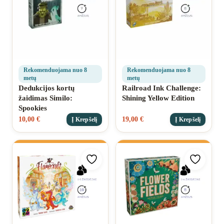
Rekomenduojama nuo 8
Rekomenduojama nuo 8
metų
metų
Dedukcijos kortų
Railroad Ink Challenge:
žaidimas Similo:
Shining Yellow Edition
Spookies
10,00
€
19,00
€
Į Krepšelį
Į Krepšelį
Pridėti prie mėgstamiausių
Pridėti 