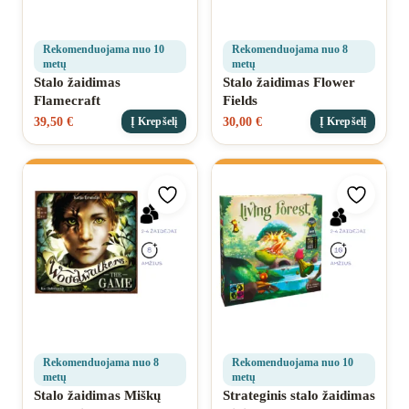
Rekomenduojama nuo 10
Rekomenduojama nuo 8
metų
metų
Stalo žaidimas
Stalo žaidimas Flower
Flamecraft
Fields
39,50
€
30,00
€
Į Krepšelį
Į Krepšelį
Pridėti prie mėgstamiausių
Pridėti 
Rekomenduojama nuo 8
Rekomenduojama nuo 10
metų
metų
Stalo žaidimas Miškų
Strateginis stalo žaidimas