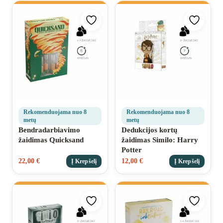
Pridėti prie mėgstamiausių
Pridėti 
Rekomenduojama nuo 8
Rekomenduojama nuo 8
metų
metų
Bendradarbiavimo
Dedukcijos kortų
žaidimas Quicksand
žaidimas Similo: Harry
Potter
22,00
€
12,00
€
Į Krepšelį
Į Krepšelį
Pridėti prie mėgstamiausių
Pridėti 