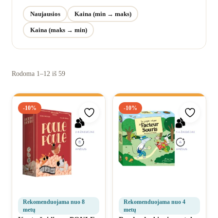
Norų sąrašas
Naujausios
Kaina (min → maks)
Kaina (maks → min)
Rodoma 1–12 iš 59
-10%
-10%
Pridėti prie mėgstamiausių
Pridėti 
Rekomenduojama nuo 8
Rekomenduojama nuo 4
metų
metų