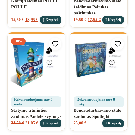
Kortų žaidimas POULE
Bendradarbiavimo stalo
POULE
žaidimas Peliukas
paštininkas
15,50
€
13,95
€
19,50
€
17,55
€
Į Krepšelį
Į Krepšelį
-10%
Pridėti prie mėgstamiausių
Pridėti 
Rekomenduojama nuo 5
Rekomenduojama nuo 8
metų
metų
Statymo atminties
Bendradarbiavimo stalo
žaidimas Andole švyturys
žaidimas Spotlight
34,50
€
31,05
€
25,00
€
Į Krepšelį
Į Krepšelį