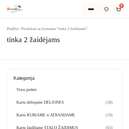
0
Pradžia
/
Produktai su žymomis “tinka 2 žaidėjams”
tinka 2 žaidėjams
Pradžia
Apie mus
Kategorija
Išsirinkti
Visos prekės
PADĖSIME IŠSIRINKTI
Kartu dėliojame DĖLIONES
(28)
Dovanos vaikams
Kartu KURIAME ir ATRANDAME
(10)
Žaidimai visai šeimai
Kartu žaidžiame STALO ŽAIDIMUS
(65)