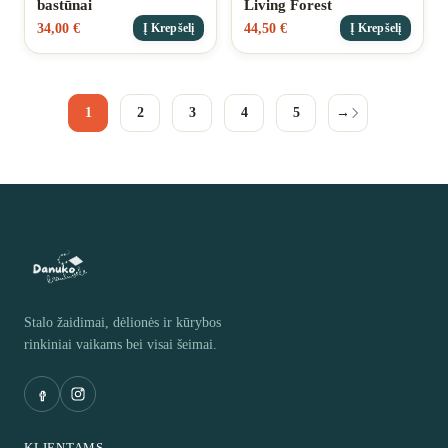
bastūnai
Living Forest
34,00
€
44,50
€
Į Krepšelį
Į Krepšelį
1
2
3
4
5
→
Stalo žaidimai, dėlionės ir kūrybos
rinkiniai vaikams bei visai šeimai.
KLIENTAMS