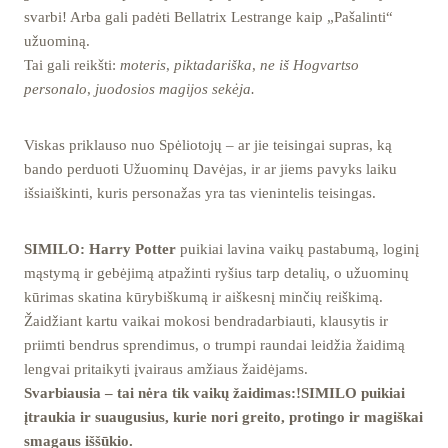
svarbi! Arba gali padėti Bellatrix Lestrange kaip „Pašalinti“
užuominą.
Tai gali reikšti:
moteris
,
piktadariška
,
ne iš Hogvartso
personalo
,
juodosios magijos sekėja.
Viskas priklauso nuo Spėliotojų – ar jie teisingai supras, ką
bando perduoti Užuominų Davėjas, ir ar jiems pavyks laiku
išsiaiškinti, kuris personažas yra tas vienintelis teisingas.
SIMILO: Harry Potter
puikiai lavina vaikų pastabumą, loginį
mąstymą ir gebėjimą atpažinti ryšius tarp detalių, o užuominų
kūrimas skatina kūrybiškumą ir aiškesnį minčių reiškimą.
Žaidžiant kartu vaikai mokosi bendradarbiauti, klausytis ir
priimti bendrus sprendimus, o trumpi raundai leidžia žaidimą
lengvai pritaikyti įvairaus amžiaus žaidėjams.
Svarbiausia – tai nėra tik vaikų žaidimas:!SIMILO puikiai
įtraukia ir suaugusius, kurie nori greito, protingo ir magiškai
smagaus iššūkio.