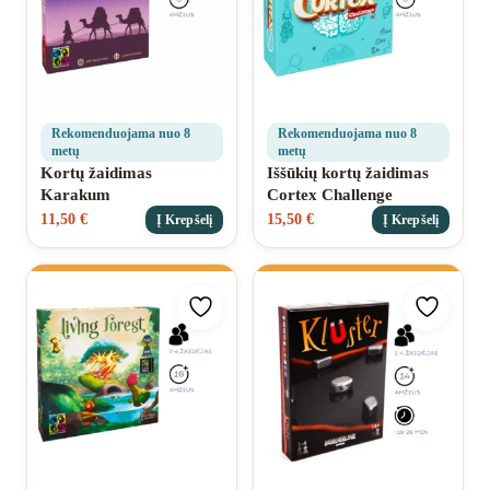
Rekomenduojama nuo 8
Rekomenduojama nuo 8
metų
metų
Kortų žaidimas
Iššūkių kortų žaidimas
Karakum
Cortex Challenge
11,50
€
15,50
€
Į Krepšelį
Į Krepšelį
Pridėti prie mėgstamiausių
Pridėti 