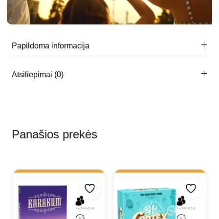
Papildoma informacija
Atsiliepimai (0)
Panašios prekės
Pridėti prie mėgstamiausių
Pridėti 