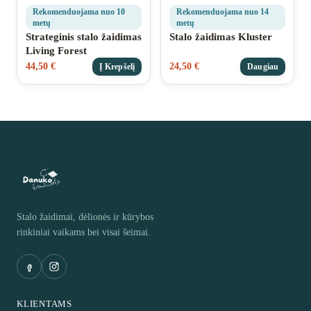
Rekomenduojama nuo 10
Rekomenduojama nuo 14
metų
metų
Strateginis stalo žaidimas
Stalo žaidimas Kluster
Living Forest
44,50
€
24,50
€
Į Krepšelį
Daugiau
Stalo žaidimai, dėlionės ir kūrybos
rinkiniai vaikams bei visai šeimai.
KLIENTAMS