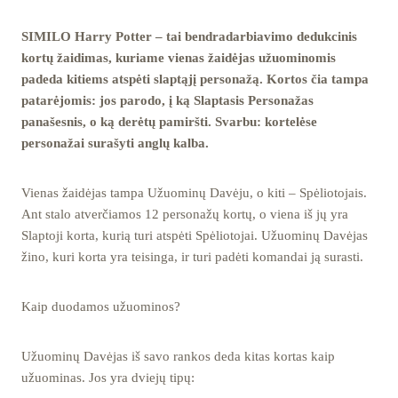
SIMILO Harry Potter – tai bendradarbiavimo dedukcinis
kortų žaidimas, kuriame vienas žaidėjas užuominomis
padeda kitiems atspėti slaptąjį personažą. Kortos čia tampa
patarėjomis: jos parodo, į ką Slaptasis Personažas
panašesnis, o ką derėtų pamiršti. Svarbu: kortelėse
personažai surašyti anglų kalba.
Vienas žaidėjas tampa Užuominų Davėju, o kiti – Spėliotojais.
Ant stalo atverčiamos 12 personažų kortų, o viena iš jų yra
Slaptoji korta, kurią turi atspėti Spėliotojai. Užuominų Davėjas
žino, kuri korta yra teisinga, ir turi padėti komandai ją surasti.
Kaip duodamos užuominos?
Užuominų Davėjas iš savo rankos deda kitas kortas kaip
užuominas. Jos yra dviejų tipų: