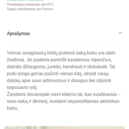
Nemokamas pristatymas nuo 65 €
Saugus atsiskaitymas per Paysera
Aprašymas
Vienas smagiausių būdų praleisti laiką kartu yra stalo
žaidimai. Jie padeda pamiršti kasdienius rūpesčius,
dalintis džiaugsmu, juoktis, bendrauti ir diskutuoti. Tai
puiki proga geriau pažinti vienas kitą, atrasti naujų
dalykų apie savo artimuosius ir draugus bei stiprinti
tarpusavio ryšį.
Žaisdami dovanojate vieni kitiems tai, kas svarbiausia –
savo laiką ir dėmesį, kurdami nepamirštamas akimirkas
kartu.