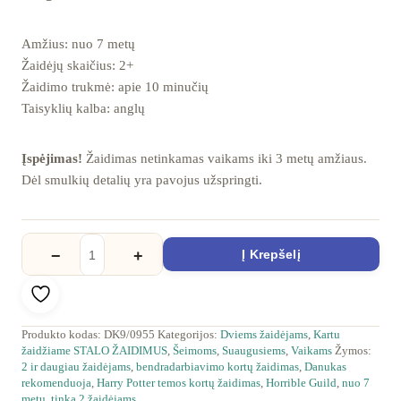
Amžius: nuo 7 metų
Žaidėjų skaičius: 2+
Žaidimo trukmė: apie 10 minučių
Taisyklių kalba: anglų
Įspėjimas!
Žaidimas netinkamas vaikams iki 3 metų amžiaus.
Dėl smulkių detalių yra pavojus užspringti.
−
+
Į Krepšelį
Pridėti prie mėgstamiausių
Produkto kodas:
DK9/0955
Kategorijos:
Dviems žaidėjams
,
Kartu
žaidžiame STALO ŽAIDIMUS
,
Šeimoms
,
Suaugusiems
,
Vaikams
Žymos:
2 ir daugiau žaidėjams
,
bendradarbiavimo kortų žaidimas
,
Danukas
rekomenduoja
,
Harry Potter temos kortų žaidimas
,
Horrible Guild
,
nuo 7
metų
,
tinka 2 žaidėjams