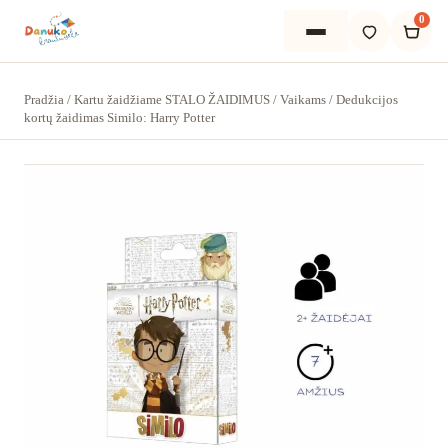
0
Pradžia
/
Kartu žaidžiame STALO ŽAIDIMUS
/
Vaikams
/
Dedukcijos
kortų žaidimas Similo: Harry Potter
Pradžia
Apie mus
Kategorijos
Kartu žaidžiame STALO ŽAIDIMUS
Kartu dėliojame DĖLIONES
Kartu KURIAME ir ATRANDAME