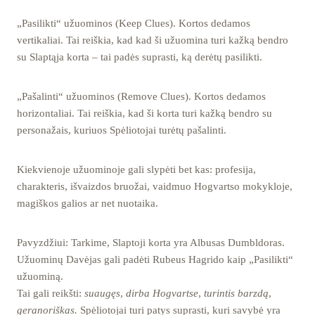
„Pasilikti“ užuominos (Keep Clues). Kortos dedamos
vertikaliai. Tai reiškia, kad kad ši užuomina turi kažką bendro
su Slaptąja korta – tai padės suprasti, ką derėtų pasilikti.
„Pašalinti“ užuominos (Remove Clues). Kortos dedamos
horizontaliai. Tai reiškia, kad ši korta turi kažką bendro su
personažais, kuriuos Spėliotojai turėtų pašalinti.
Kiekvienoje užuominoje gali slypėti bet kas: profesija,
charakteris, išvaizdos bruožai, vaidmuo Hogvartso mokykloje,
magiškos galios ar net nuotaika.
Pavyzdžiui: Tarkime, Slaptoji korta yra Albusas Dumbldoras.
Užuominų Davėjas gali padėti Rubeus Hagrido kaip „Pasilikti“
užuominą.
Tai gali reikšti:
suaugęs
,
dirba Hogvartse
,
turintis barzdą
,
geranoriškas.
Spėliotojai turi patys suprasti, kuri savybė yra