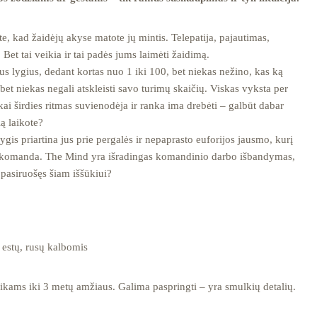
ite, kad žaidėjų akyse matote jų mintis. Telepatija, pajautimas,
. Bet tai veikia ir tai padės jums laimėti žaidimą.
sus lygius, dedant kortas nuo 1 iki 100, bet niekas nežino, kas ką
 bet niekas negali atskleisti savo turimų skaičių. Viskas vyksta per
 kai širdies ritmas suvienodėja ir ranka ima drebėti – galbūt dabar
ią laikote?
gis priartina jus prie pergalės ir nepaprasto euforijos jausmo, kurį
ę su komanda. The Mind yra išradingas komandinio darbo išbandymas,
s pasiruošęs šiam iššūkiui?
, estų, rusų kalbomis
kams iki 3 metų amžiaus. Galima paspringti – yra smulkių detalių.