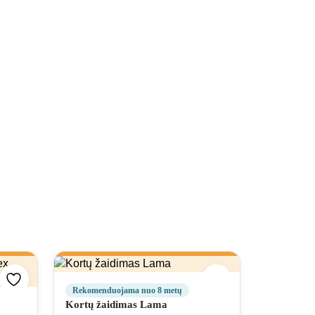
Pridėti prie mėgstamiausių
Pridėti prie mėgsta
Rekomenduojama nuo 8 metų
Kortų žaidimas Lama