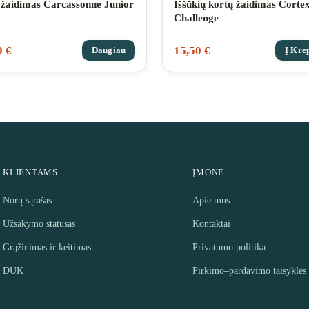
 žaidimas Carcassonne Junior
Iššūkių kortų žaidimas Corte
Challenge
0
€
15,50
€
Daugiau
Į Krep
KLIENTAMS
ĮMONĖ
Norų sąrašas
Apie mus
Užsakymo statusas
Kontaktai
Grąžinimas ir keitimas
Privatumo politika
DUK
Pirkimo–pardavimo taisyklės