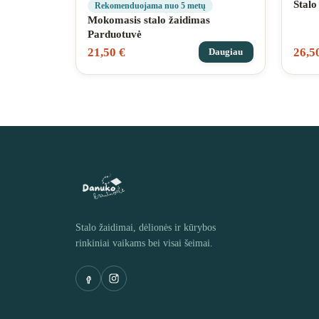
Stalo
Rekomenduojama nuo 5 metų
Mokomasis stalo žaidimas
Parduotuvė
21,50
€
26,5
Daugiau
Stalo žaidimai, dėlionės ir kūrybos
rinkiniai vaikams bei visai šeimai.