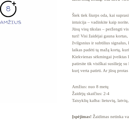
Šiek tiek šiurps oda, kai supras
intuicija – vadinkite kaip norite
Jūsų visų tikslas – peržengti vi
turi! Visi žaidėjai gauna kortas,
žvilgsnius ir subtilius signalus,
laikas padėti tą mažą kortą, kur
Kiekvienas sėkmingai įveiktas ly
patirsite tik visiškai susiliej
kurį verta patirti. Ar jūsų prota
Amžius: nuo 8 metų
Žaidėjų skaičius: 2-4
Taisyklių kalba: lietuvių, latvių
Įspėjimas!
Žaidimas netinka vai