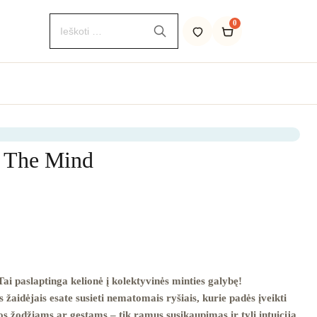
0
s The Mind
Tai paslaptinga kelionė į kolektyvinės minties galybę!
is žaidėjais esate susieti nematomais ryšiais, kurie padės įveikti
tos žodžiams ar gestams – tik ramus susikaupimas ir tyli intuicija.