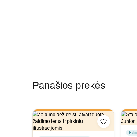
Panašios prekės
Pridėti prie mė
Reko