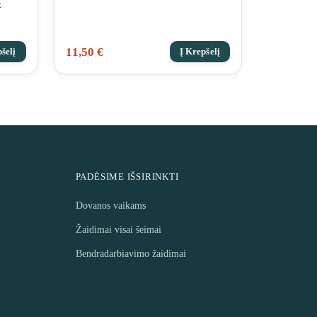
x
11,50
€
šelį
Į Krepšelį
PADĖSIME IŠSIRINKTI
Dovanos vaikams
Žaidimai visai šeimai
Bendradarbiavimo žaidimai