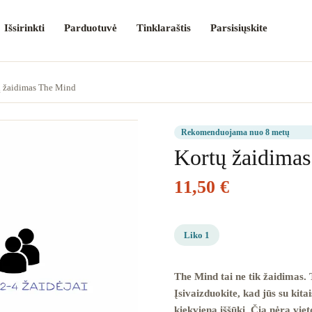
Išsirinkti
Parduotuvė
Tinklaraštis
Parsisiųskite
ų žaidimas The Mind
Rekomenduojama nuo 8 metų
Kortų žaidima
11,50
€
Liko 1
The Mind tai ne tik žaidimas. 
Įsivaizduokite, kad jūs su kita
kiekvieną iššūkį. Čia nėra vie