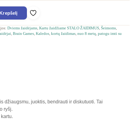
 Krepšelį
Pridėti prie mėgstamiausių
ijos:
Dviems žaidėjams
,
Kartu žaidžiame STALO ŽAIDIMUS
,
Šeimoms
,
aidėjai
,
Brain Games
,
Kaledos
,
kortų žaidimas
,
nuo 8 metų
,
patogu imti su
 džiaugsmu, juoktis, bendrauti ir diskutuoti. Tai
o ryšį.
kartu.