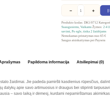
Į
−
+
Produkto kodas:
DK1/0712
Kategor
Suaugusiems
,
Vaikams
Žymos:
2-4 ž
savimi
,
Po egle
,
tinka 2 žaidėjams
Nemokamas pristatymas nuo 65 €
Saugus atsiskaitymas per Paysera
Aprašymas
Papildoma informacija
Atsiliepimai (0)
stalo žaidimai. Jie padeda pamiršti kasdienius rūpesčius, dalintis
jų dalykų apie savo artimuosius ir draugus bei stiprinti tarpusavi
iausia – savo laiką ir dėmesį, kurdami nepamirštamas akimirkas 